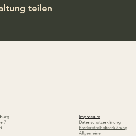
altung teilen
Iburg
Impressum
ße 7
Datenschutzerklärung
nd
Barrierefreiheitserklärung
Allgemeine