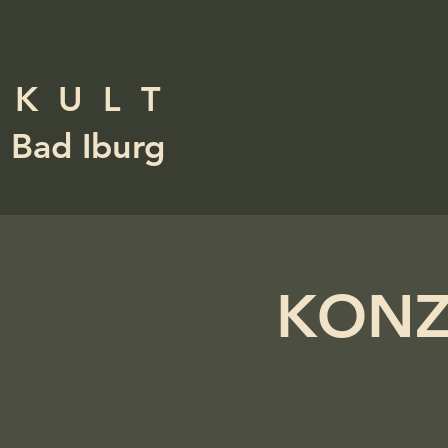
K U L T
Bad Iburg
KONZE