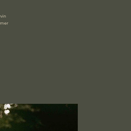
vin
mmer