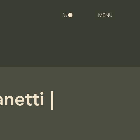
MENU
etti |