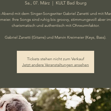
Sa., 07. März
  |  
KULT Bad Iburg
n Abend mit dem Singer-Songwriter Gabriel Zanetti und mit Mar
imeier. Ihre Songs sind ruhig bis groovy, stimmungsvoll aber i
charismatisch und authentisch mit Ohrwurmfaktor.
Gabriel Zanetti (Gitarre) und Marvin Kreimeier (Keys, Bass).
Tickets stehen nicht zum Verkauf
Jetzt andere Veranstaltungen ansehen