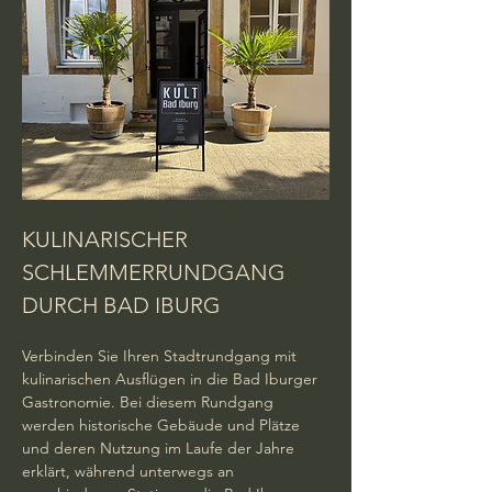
KULINARISCHER 
SCHLEMMERRUNDGANG 
DURCH BAD IBURG
Verbinden Sie Ihren Stadtrundgang mit 
kulinarischen Ausflügen in die Bad Iburger 
Gastronomie. Bei diesem Rundgang 
werden historische Gebäude und Plätze 
und deren Nutzung im Laufe der Jahre 
erklärt, während unterwegs an 