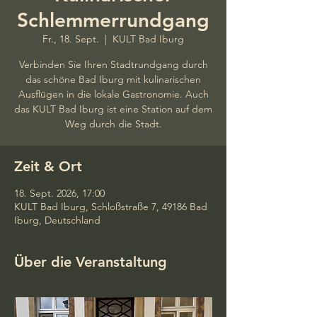
Schlemmerrundgang
Fr., 18. Sept.
  |  
KULT Bad Iburg
Verbinden Sie Ihren Stadtrundgang durch
das schöne Bad Iburg mit kulinarischen
Ausflügen in die lokale Gastronomie. Auch
das KULT Bad Iburg ist eine Station auf dem
Weg durch die Stadt.
Zeit & Ort
18. Sept. 2026, 17:00
KULT Bad Iburg, Schloßstraße 7, 49186 Bad
Iburg, Deutschland
Über die Veranstaltung