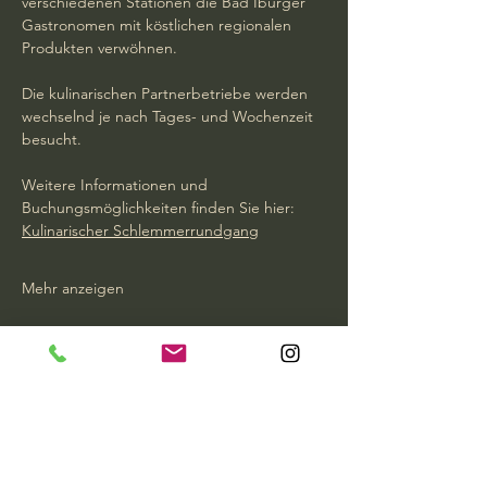
verschiedenen Stationen die Bad Iburger 
Gastronomen mit köstlichen regionalen 
Produkten verwöhnen.
Die kulinarischen Partnerbetriebe werden 
wechselnd je nach Tages- und Wochenzeit 
besucht.
Weitere Informationen und 
Buchungsmöglichkeiten finden Sie hier:  
Kulinarischer Schlemmerrundgang
Mehr anzeigen
Diese Veranstaltung teilen