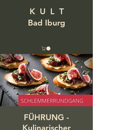
K U L T
Bad Iburg
FÜHRUNG -
Kulinarischer