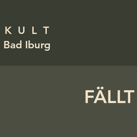
K U L T
Bad Iburg
FÄLLT