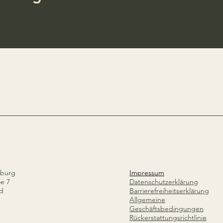
Iburg
Impressum
ße 7
Datenschutzerklärung
nd
Barrierefreiheitserklärung
Allgemeine
Geschäftsbedingungen
Rückerstattungsrichtlinie