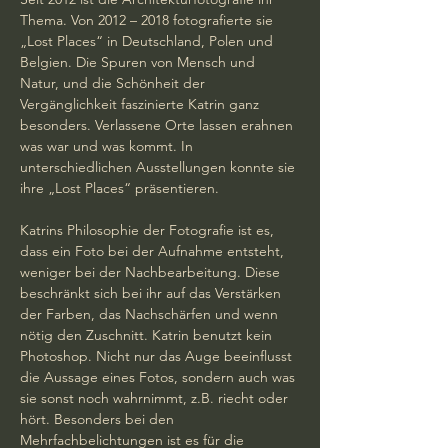
Thema. Von 2012 – 2018 fotografierte sie 
„Lost Places“ in Deutschland, Polen und 
Belgien. Die Spuren von Mensch und 
Natur, und die Schönheit der 
Vergänglichkeit faszinierte Katrin ganz 
besonders. Verlassene Orte lassen erahnen 
was war und was kommt. In 
unterschiedlichen Ausstellungen konnte sie 
ihre „Lost Places“ präsentieren.
Katrins Philosophie der Fotografie ist es, 
dass ein Foto bei der Aufnahme entsteht, 
weniger bei der Nachbearbeitung. Diese 
beschränkt sich bei ihr auf das Verstärken 
der Farben, das Nachschärfen und wenn 
nötig den Zuschnitt. Katrin benutzt kein 
Photoshop. Nicht nur das Auge beeinflusst 
die Aussage eines Fotos, sondern auch was 
sie sonst noch wahrnimmt, z.B. riecht oder 
hört. Besonders bei den 
Mehrfachbelichtungen ist es für die 