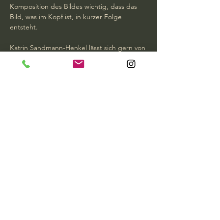
Komposition des Bildes wichtig, dass das 
Bild, was im Kopf ist, in kurzer Folge 
entsteht. 
Katrin Sandmann-Henkel lässt sich gern von 
anderen Fotografen inspirieren, möchte 
aber nicht ihre…
Mehr anzeigen
Diese Veranstaltung teilen
KULT Bad Iburg