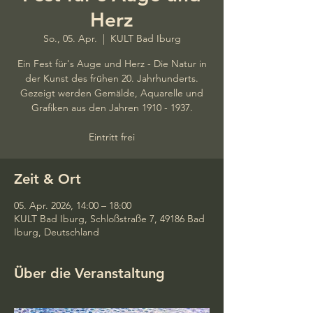
Herz
So., 05. Apr.
  |  
KULT Bad Iburg
Ein Fest für's Auge und Herz - Die Natur in
der Kunst des frühen 20. Jahrhunderts.
Gezeigt werden Gemälde, Aquarelle und
Grafiken aus den Jahren 1910 - 1937.
Eintritt frei
Zeit & Ort
05. Apr. 2026, 14:00 – 18:00
KULT Bad Iburg, Schloßstraße 7, 49186 Bad
Iburg, Deutschland
Über die Veranstaltung