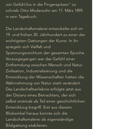
von Gefühl bis in die Fingerspitzen" so 
schrieb Otto Modersohn am 11. März 1895 
in sein Tagebuch. 
Die Landschaftsmalerei entwickelte sich im 
19. und frühen 20. Jahrhundert zu einer der 
wichtigsten Gattungen der Kunst. In ihr 
spiegeln sich Vielfalt und 
Spannungsreichtum der gesamten Epoche. 
Vorausgegangen war das Gefühl einer 
Entfremdung zwischen Mensch und Natur. 
Zivilisation, Industrialisierung und die 
Entwicklung der Wissenschaften hatten die 
Wahrnehmung von Natur stark verändert. 
Das Landschaftserlebnis erfolgte jetzt aus 
der Distanz eines Betrachters, der sich 
selbst erstmals als Teil einer geschichtlichen 
Entwicklung begriff. Erst aus diesem 
Blickwinkel heraus konnte sich die 
Landschaftsmalerei als eigenständige 
Bildgattung etablieren.